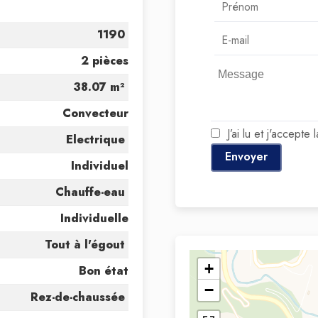
1190
2 pièces
38.07 m²
Convecteur
J’ai lu et j'accepte 
Electrique
Envoyer
Individuel
Chauffe-eau
Individuelle
Tout à l'égout
+
Bon état
−
Rez-de-chaussée