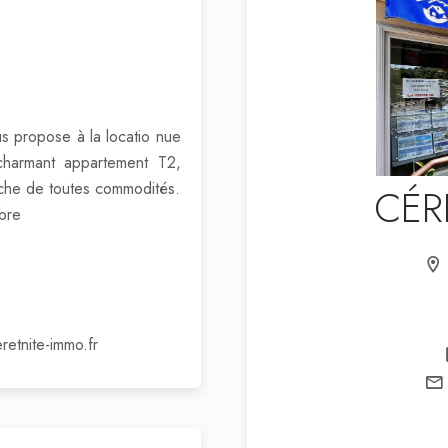
s propose à la locatio nue
charmant appartement T2,
roche de toutes commodités.
CÉR
bre
tnite-immo.fr