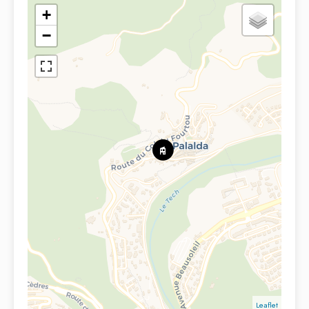
+
−
Leaflet