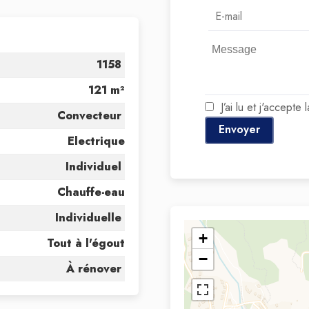
1158
121 m²
J’ai lu et j'accepte 
Convecteur
Envoyer
Electrique
Individuel
Chauffe-eau
Individuelle
+
Tout à l'égout
−
À rénover