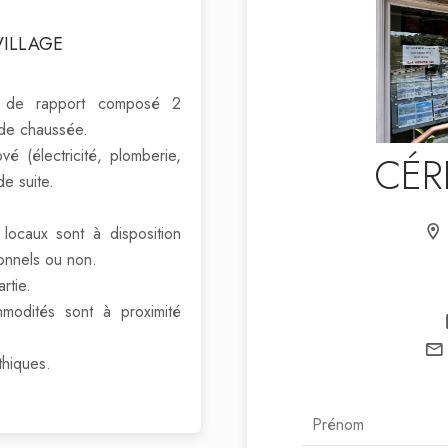
VILLAGE
e de rapport composé 2
 de chaussée.
é (électricité, plomberie,
CÉR
de suite.
locaux sont à disposition
ionnels ou non.
rtie.
mmodités sont à proximité
thiques.