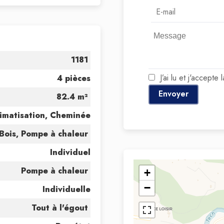
1181
J’ai lu et j'accepte 
4 pièces
Envoyer
82.4 m²
imatisation, Cheminée
Bois, Pompe à chaleur
Individuel
Pompe à chaleur
+
−
Individuelle
Tout à l'égout