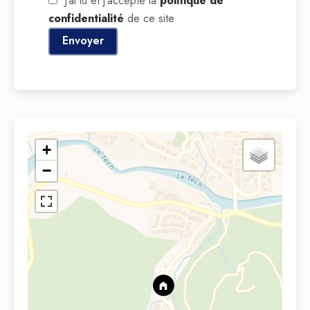
J’ai lu et j'accepte la
politique de
confidentialité
de ce site
Envoyer
+
−