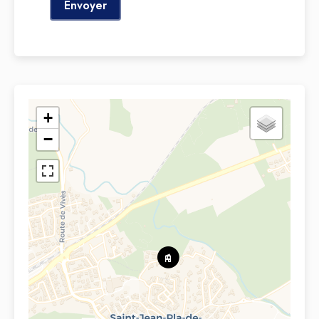
Envoyer
+
−